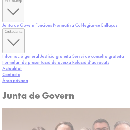
El Col·legi
Junta de Govern
Funcions
Normativa
Col·legiar-se
Enllaços
Ciutadania
Informació general
Justícia gratuïta
Servei de consulta gratuïta
Formulari de presentació de queixa
Relació d'advocats
Actualitat
Contacte
Àrea privada
Junta de Govern