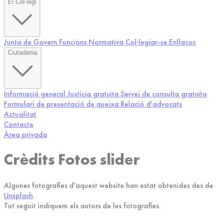
El Col·legi
Junta de Govern
Funcions
Normativa
Col·legiar-se
Enllaços
Ciutadania
Informació general
Justícia gratuïta
Servei de consulta gratuïta
Formulari de presentació de queixa
Relació d'advocats
Actualitat
Contacte
Àrea privada
Crèdits Fotos slider
Algunes fotografies d'aquest website han estat obtenides des de
Unsplash
.
Tot seguit indiquem els autors de les fotografies.