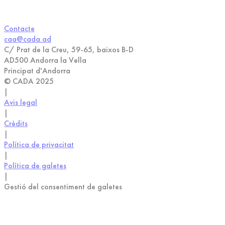
Contacte
caa@cada.ad
C/ Prat de la Creu, 59-65, baixos B-D
AD500 Andorra la Vella
Principat d'Andorra
© CADA 2025
|
Avis legal
|
Crèdits
|
Política de privacitat
|
Política de galetes
|
Gestió del consentiment de galetes