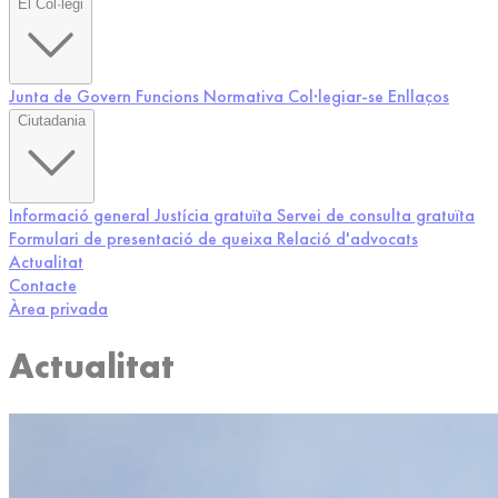
El Col·legi
Junta de Govern
Funcions
Normativa
Col·legiar-se
Enllaços
Ciutadania
Informació general
Justícia gratuïta
Servei de consulta gratuïta
Formulari de presentació de queixa
Relació d'advocats
Actualitat
Contacte
Àrea privada
Actualitat