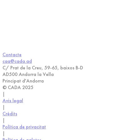
Contacte
caa@cada.ad
C/ Prat de la Creu, 59-65, baixos B-D
AD500 Andorra la Vella
Principat d'Andorra
© CADA 2025
|
Avis legal
|
Crèdits
|
Política de privacitat
|
Política de galetes